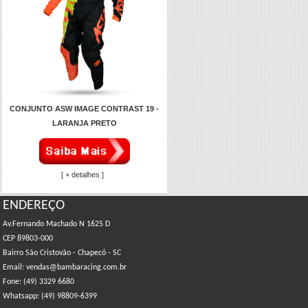
CONJUNTO ASW IMAGE CONTRAST 19 -
LARANJA PRETO
[ + detalhes ]
ENDEREÇO
Av.Fernando Machado N 1625 D
CEP 89803-000
Bairro São Cristovão - Chapecó - SC
Email: vendas@bambaracing.com.br
Fone: (49) 3329 6680
Whatsapp: (49) 98809-6399