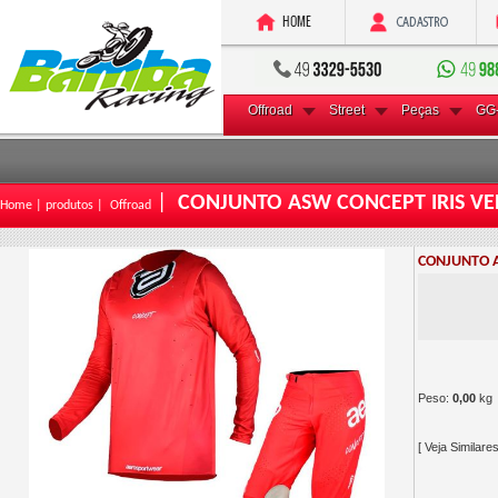
Offroad
Street
Peças
GG
|
CONJUNTO ASW CONCEPT IRIS V
Home |
produtos |
Offroad
CONJUNTO 
Peso:
0,00
kg
[ Veja Similares