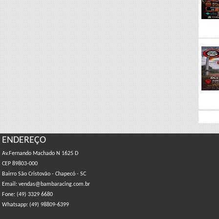
ENDEREÇO
Av.Fernando Machado N 1625 D
CEP 89803-000
Bairro São Cristovão - Chapecó - SC
Email: vendas@bambaracing.com.br
Fone: (49) 3329 6680
Whatsapp: (49) 98809-6399