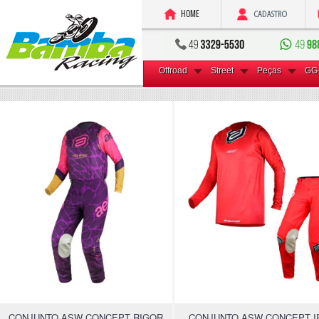
Offroad
Street
Peças
GG
CONJUNTO ASW CONCEPT RIGOR
CONJUNTO ASW CONCEPT I