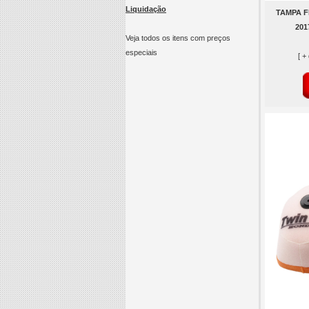
Liquidação
TAMPA FI
201
Veja todos os itens com preços
especiais
[ +