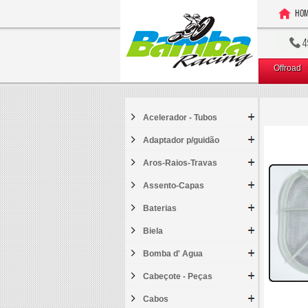
Offroad
Acelerador - Tubos
Adaptador p/guidão
Aros-Raios-Travas
Assento-Capas
Baterias
Biela
Bomba d' Agua
Cabeçote - Peças
Cabos