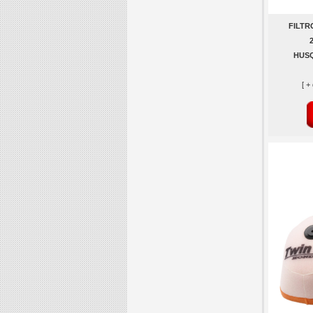
FILTR
HUSQ
[ +