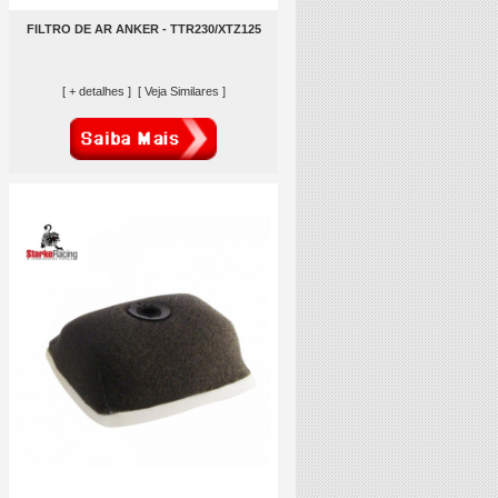
FILTRO DE AR ANKER - TTR230/XTZ125
[ + detalhes ]
[ Veja Similares ]