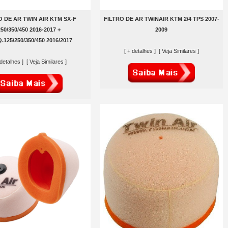
O DE AR TWIN AIR KTM SX-F
FILTRO DE AR TWINAIR KTM 2/4 TPS 2007-
250/350/450 2016-2017 +
2009
.125/250/350/450 2016/2017
[ + detalhes ]
[ Veja Similares ]
 detalhes ]
[ Veja Similares ]