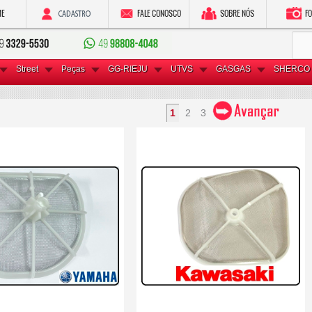
Street
Peças
GG-RIEJU
UTVS
GASGAS
SHERCO 
1
2
3