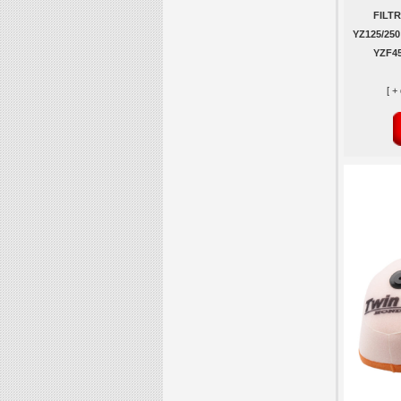
FILT
YZ125/250
YZF45
[ +