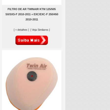
FILTRO DE AR TWINAIR KTM 125/505
SX/SXS-F 2010-2011 + EXC/EXC-F 250/450
2010-2011
[ + detalhes ]
[ Veja Similares ]