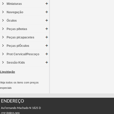
Miniaturas
Navegação
Óculos
Peças p/botas
Peças p/capacetes
Peças p/Óculos
Prot Cervical/Pescoço
Sessão Kids
Liquidação
Veja todos os itens com preços
especiais
ENDEREÇO
Av.Fernando Machado N 1625 D
CEP 89803-000