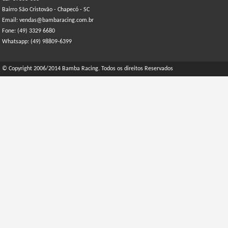
Bairro São Cristovão - Chapecó - SC
Email: vendas@bambaracing.com.br
Fone: (49) 3329 6680
Whatsapp: (49) 98809-6399
© Copyright 2006/2014 Bamba Racing. Todos os direitos Reservados