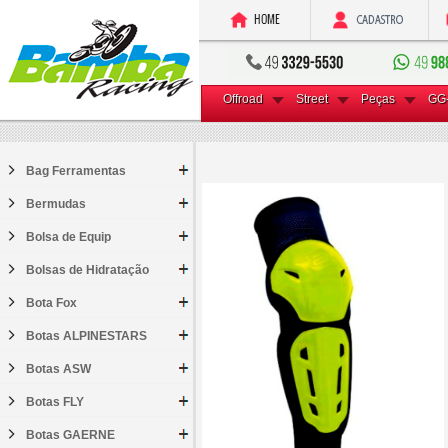
Offroad
Street
Peças
GG
Bag Ferramentas
Bermudas
Bolsa de Equip
Bolsas de Hidratação
Bota Fox
Botas ALPINESTARS
Botas ASW
Botas FLY
Botas GAERNE