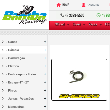
Offroad
Street
Peças
GG
- Cabos
- Câmbio
- Carburação
- Elétrica
- Embreagem - Freios
- Escape 4T - 2T
- Filtros
- Juntas - Vedações
- Mangueiras