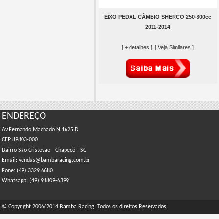
EIXO PEDAL CÂMBIO SHERCO 250-300cc
2011-2014
[ + detalhes ]
[ Veja Similares ]
ENDEREÇO
Av.Fernando Machado N 1625 D
CEP 89803-000
Bairro São Cristovão - Chapecó - SC
Email: vendas@bambaracing.com.br
Fone: (49) 3329 6680
Whatsapp: (49) 98809-6399
© Copyright 2006/2014 Bamba Racing. Todos os direitos Reservados