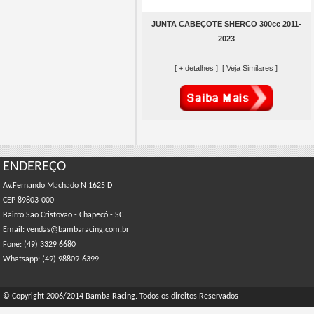
JUNTA CABEÇOTE SHERCO 300cc 2011-
2023
[ + detalhes ]
[ Veja Similares ]
ENDEREÇO
Av.Fernando Machado N 1625 D
CEP 89803-000
Bairro São Cristovão - Chapecó - SC
Email: vendas@bambaracing.com.br
Fone: (49) 3329 6680
Whatsapp: (49) 98809-6399
© Copyright 2006/2014 Bamba Racing. Todos os direitos Reservados