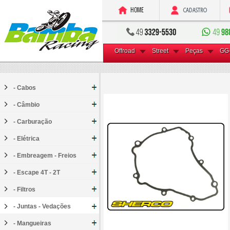
Offroad
Street
Peças
GG
- Cabos
- Câmbio
- Carburação
- Elétrica
- Embreagem - Freios
- Escape 4T - 2T
- Filtros
- Juntas - Vedações
- Mangueiras