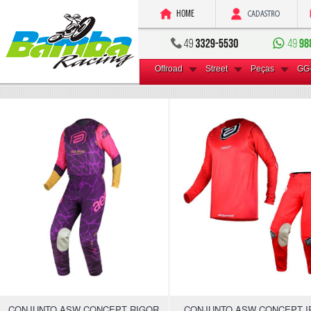
Offroad
Street
Peças
GG
CONJUNTO ASW CONCEPT RIGOR
CONJUNTO ASW CONCEPT I