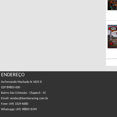
ENDEREÇO
Av.Fernando Machado N 1625 D
CEP 89803-000
Bairro São Cristovão - Chapecó - SC
Email: vendas@bambaracing.com.br
Fone: (49) 3329 6680
Whatsapp: (49) 98809-6399