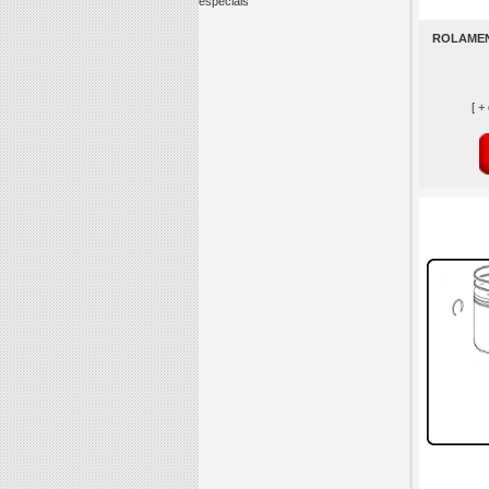
especiais
ROLAMEN
[ +