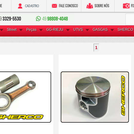
Street
Peças
GG-RIEJU
UTVS
GASGAS
SHERCO 
1