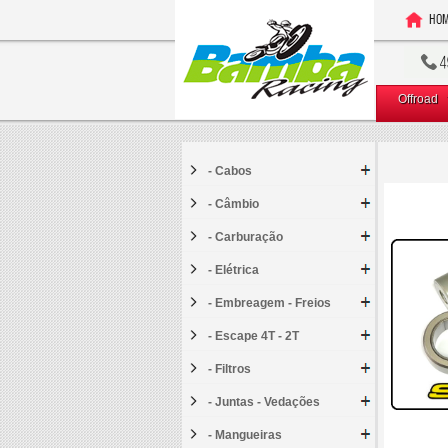
Offroad
- Cabos
- Câmbio
- Carburação
- Elétrica
- Embreagem - Freios
- Escape 4T - 2T
- Filtros
- Juntas - Vedações
- Mangueiras