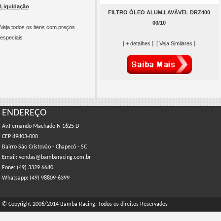
Liquidação
FILTRO ÓLEO ALUM.LAVÁVEL DRZ400
00/10
Veja todos os itens com preços
especiais
[ + detalhes ]
[ Veja Similares ]
ENDEREÇO
Av.Fernando Machado N 1625 D
CEP 89803-000
Bairro São Cristovão - Chapecó - SC
Email: vendas@bambaracing.com.br
Fone: (49) 3329 6680
Whatsapp: (49) 98809-6399
© Copyright 2006/2014 Bamba Racing. Todos os direitos Reservados