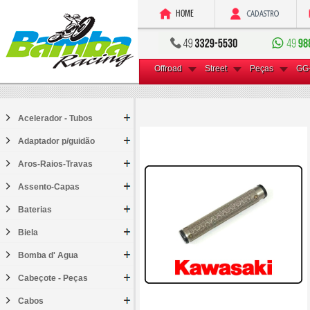
Offroad
Street
Peças
GG
Acelerador - Tubos
Adaptador p/guidão
Aros-Raios-Travas
Assento-Capas
Baterias
Biela
Bomba d' Agua
Cabeçote - Peças
Cabos