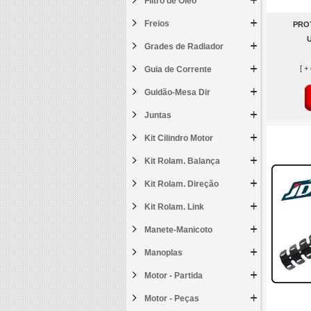
Filtro de Óleo
Freios
PRO
Grades de Radiador
[ +
Guia de Corrente
Guidão-Mesa Dir
Juntas
Kit Cilindro Motor
Kit Rolam. Balança
Kit Rolam. Direção
Kit Rolam. Link
Manete-Manicoto
Manoplas
Motor - Partida
Motor - Peças