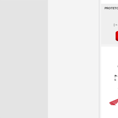
PROTETO
[ +