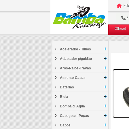
Offroad
Acelerador - Tubos
Adaptador p/guidão
Aros-Raios-Travas
Assento-Capas
Baterias
Biela
Bomba d' Agua
Cabeçote - Peças
Cabos