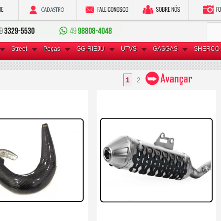
Street
Peças
GG-RIEJU
UTVS
GASGAS
SHERCO 
1
2