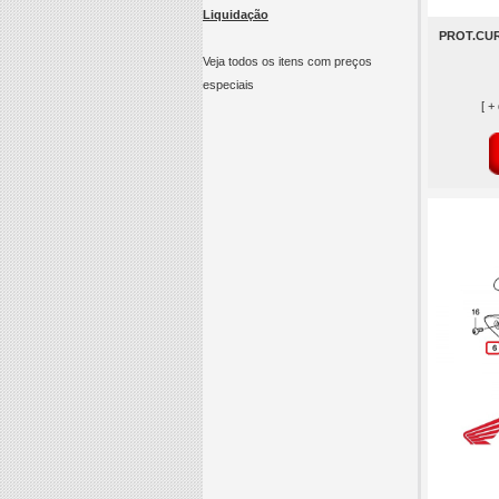
Liquidação
PROT.CU
Veja todos os itens com preços
especiais
[ +