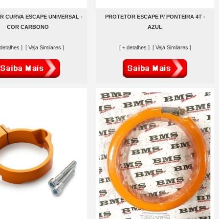
 CURVA ESCAPE UNIVERSAL -
PROTETOR ESCAPE P/ PONTEIRA 4T -
COR CARBONO
AZUL
 detalhes ]
[ Veja Similares ]
[ + detalhes ]
[ Veja Similares ]